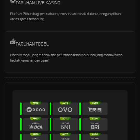
TARUHAN LIVE KASINO
Platform Pilihan bagi perusahaan-perusahaan terbaik di dunia, dengan pilihan
variasi game terbanyak
TARUHAN TOGEL
Platform togel yang menarik dari perusahan terbaik di dunia yang menawarkan
hadiah kemenangan besar