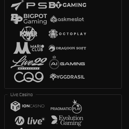
Live Casino