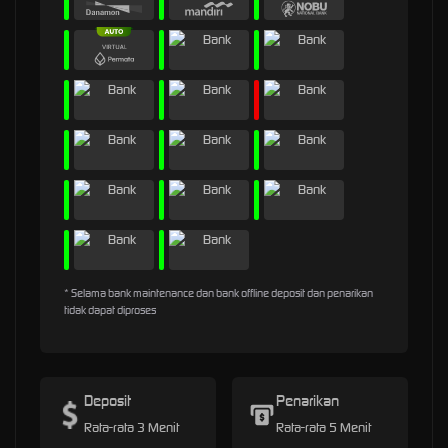
* Selama bank maintenance dan bank offline deposit dan penarikan
tidak dapat diproses
Deposit
Penarikan
Rata-rata 3 Menit
Rata-rata 5 Menit