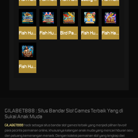
Fish Hunter 2 EX-Newbie
Fish Hunter 2 EX-My Club
Bird Paradise
Fish Hunter Spongebob
Fish Haiba
Fish Hunting: Li Kui Pi Yu
GILABET888 : Situs Bandar Slot Games Terbaik Yang di
Sukai Anak Muda
GILABET888
hadir sebagai situs bandar slot games terbaik yang menjadi pilihan favorit
para pecinta permainan online, khususnya kalangan anak muda yang mencari hiburan seru
dan peluang kemenangan menarik. Dengan koleksi permainan slot yang lengkap dari