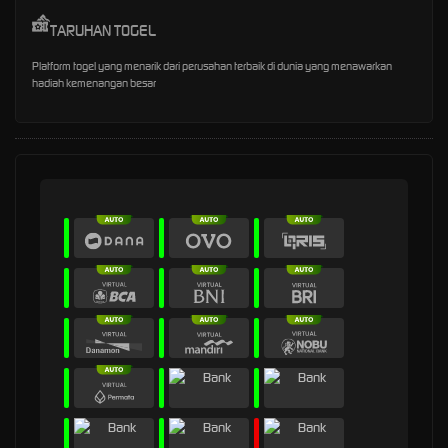
TARUHAN TOGEL
Platform togel yang menarik dari perusahan terbaik di dunia yang menawarkan
hadiah kemenangan besar