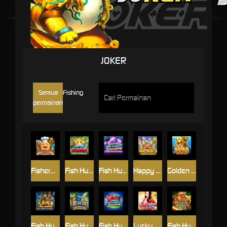
JOKER
Semua
Fishing
permainan
Fisherman's Wharf
Fish Hunter Insect Paradise
Fish Hunter 2 EX-Pro
Happy Fish 5
Golden Toad Fish Hunting
Fish Hunting: Da Sheng Nao Hai
Fish Hunting: Yao Qian Shu
Fish Hunter 2 EX-Novice
Lucky Wheel
Fish Hunter Monster Awaken