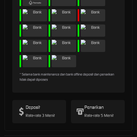
* Selama bank maintenance dan bank offline deposit dan penarikan
tidak dapat diproses
Deposit
Penarikan
Rata-rata 3 Menit
Rata-rata 5 Menit