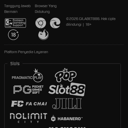
Tanggung Jawab
Browser Yang
Bermain
Didukung
©2026 GILABET888. Hak cipta
dilindungi | 18+
Platform Penyedia Layanan
Slots