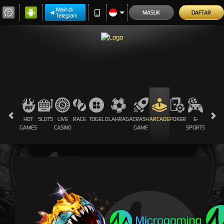
Main di
MASUK
DAFTAR
Telegram
HOT
SLOTS
LIVE
RACE
TOGEL
OLAHRAGA
CRASH
ARCADE
POKER
E-
SABUN
GAMES
CASINO
GAME
SPORTS
AYAM