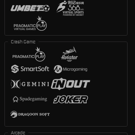
Crash Game
Arcade