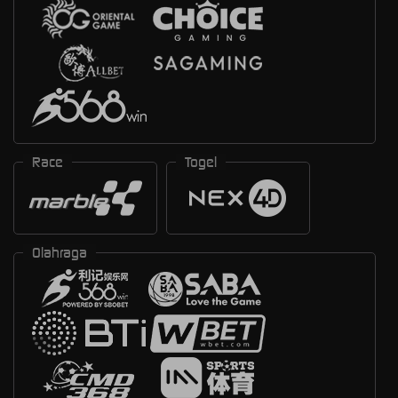
Race
Togel
Olahraga