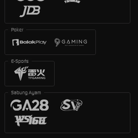
Poker
E-Sports
Sabung Ayam