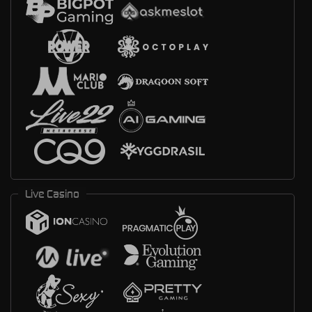
Live Casino