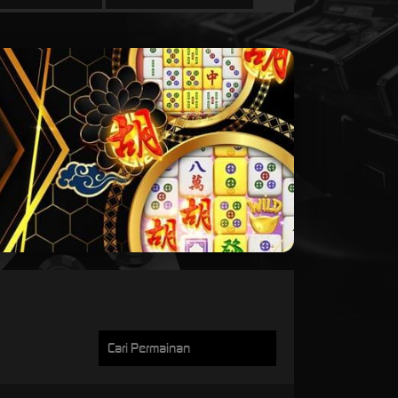
IDR
740,000.00
Mahjong Ways
firz****a
IDR
716,000.00
Mahjong Ways 2
firz****a
IDR
700,800.00
Wild Bounty Showdown
firz****a
IDR
644,800.00
Wild Bounty Showdown
aba****3
IDR
641,400.00
Mahjong Wins 3 – Black Scatter
dennyj****8
IDR
463,200.00
Mahjong Wins 3 – Black Scatter
bimasin****a
IDR
411,040.00