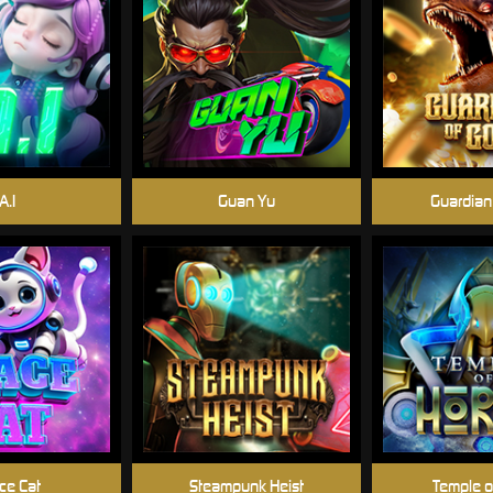
A.I
Guan Yu
Guardian 
ce Cat
Steampunk Heist
Temple o