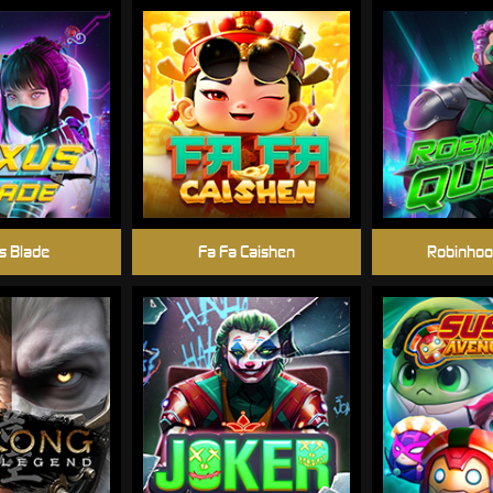
s Blade
Fa Fa Caishen
Robinhoo