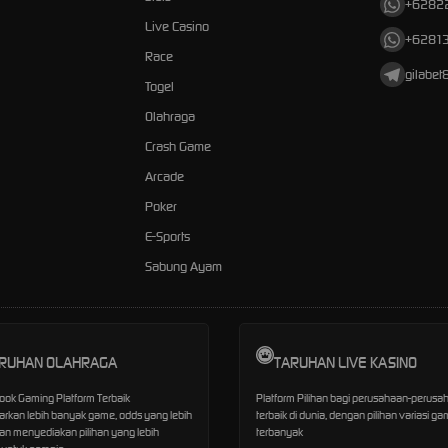
+6282
Live Casino
+6281
Race
gilabet8
Togel
Olahraga
Crash Game
Arcade
Poker
E-Sports
Sabung Ayam
RUHAN OLAHRAGA
TARUHAN LIVE KASINO
ook Gaming Platform Terbaik
Platform Pilihan bagi perusahaan-perusa
kan lebih banyak game, odds yang lebih
terbaik di dunia, dengan pilihan variasi g
 dan menyediakan pilihan yang lebih
terbanyak