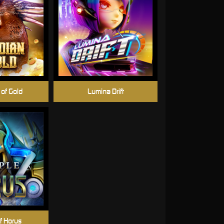
of Gold
Lumina Drift
f Horus