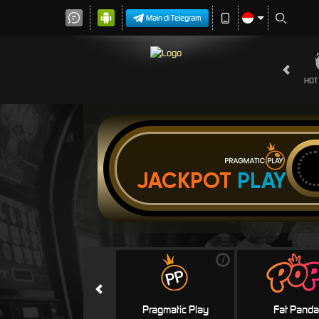
Main di Telegram
HOT
JACKPOT
PLAY
i
Pragmatic Play
Fat Pand