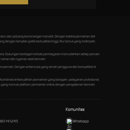
an seru dan peluang kemenangan menarik. Dengan koleksi permainan slot
engan tampilan grafis berkualitas tinggi, fitur bonus yang melimpah,
 dana. Dukungan berbagai metode pembayaran memudahkan setiap pemain
ih aman dan nyaman saat bermain.
para pemain. Dengan antarmuka yang ramah pengguna dan kompatibel di
Kombinasi antara pilihan permainan yang beragam, pelayanan profesional,
a yang mencari platform permainan online dengan pengalaman bermain
Komunitas
381141245
Whatsapp