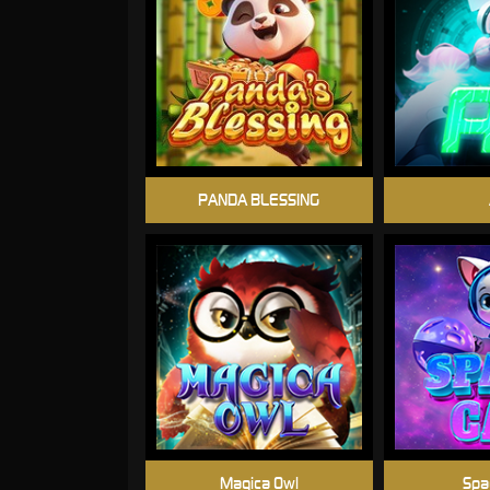
PANDA BLESSING
Magica Owl
Spa