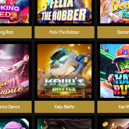
ing Red
Felix The Robber
Demon
ance Dance
Kaiju Battle
Kart 