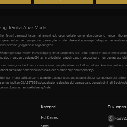
ang di Sukai Anak Muda
pilihan favorit para pecinta permainan online, khususnya kalangan anak muda yang mencari hibur
alaman bermain yang modern, aman, dan mudah diakses kapan saja. Setiap permainan dirancang d
nsasi bermain yang lebih menyenangkan.
menyediakan sistem transaksi yang cepat dan praktis, baik untuk deposit maupun penarikan
n yang siap membantu selama 24 jam menjadi nilai tambah yang membuat para member merasa leb
onus harian, cashback, serta event spesial yang dapat meningkatkan peluang keuntungan bagi 
 dapat menikmati permainan favorit mereka di mana saja dan kapan saja.
i dengan menghadirkan game-game terbaru yang sedang populer di kalangan pemain slot online. 
r menjadikan GILABET888 sebagai salah satu situs slot games yang banyak diminati. Bagi And
epat untuk menemani waktu luang Anda.
Kategori
Dukungan
Hot Games
+6282
Slots