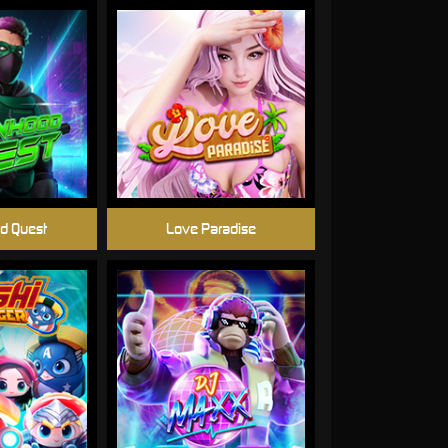
Mahjong Wins 3 – Black Scatter
d Quest
Love Paradise