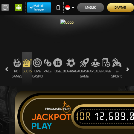
Main di
MASUK
DAFTAR
Telegram
HOT
SLOTS
LIVE
RACE
TOGEL
OLAHRAGA
CRASH
ARCADE
POKER
E-
SABUN
GAMES
CASINO
GAME
SPORTS
AYAM
IDR
12,689,
JACKPOT
PLAY