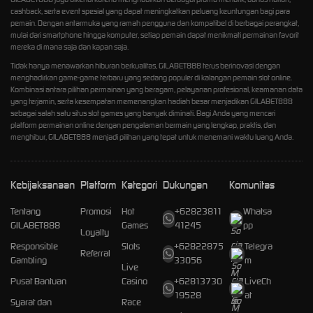
cashback, serta event spesial yang dapat meningkatkan peluang keuntungan bagi para
pemain. Dengan antarmuka yang ramah pengguna dan kompatibel di berbagai perangkat,
mulai dari smartphone hingga komputer, setiap pemain dapat menikmati permainan favorit
mereka di mana saja dan kapan saja.
Tidak hanya menawarkan hiburan berkualitas, GILABET888 terus berinovasi dengan
menghadirkan game-game terbaru yang sedang populer di kalangan pemain slot online.
Kombinasi antara pilihan permainan yang beragam, pelayanan profesional, keamanan data
yang terjamin, serta kesempatan memenangkan hadiah besar menjadikan GILABET888
sebagai salah satu situs slot games yang banyak diminati. Bagi Anda yang mencari
platform permainan online dengan pengalaman bermain yang lengkap, praktis, dan
menghibur, GILABET888 menjadi pilihan yang tepat untuk menemani waktu luang Anda.
Kebijaksanaan
Platform
Kategori
Dukungan
Komunitas
Tentang
Promosi
Hot
+62823811
Whatsa
GILABET888
Games
41245
pp
Loyalty
Responsible
Slots
+62822875
Telegra
Referral
Gambling
33056
m
Live
Pusat Bantuan
Casino
+62813730
LiveCh
19528
at
Syarat dan
Race