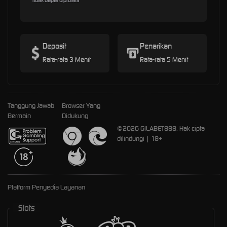
tidak dapat diproses
Deposit
Penarikan
Rata-rata 3 Menit
Rata-rata 5 Menit
Tanggung Jawab
Browser Yang
Bermain
Didukung
©2026 GILABET888. Hak cipta
dilindungi | 18+
Platform Penyedia Layanan
Slots