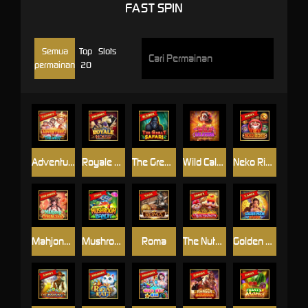
FAST SPIN
Semua
Top
Slots
permainan
20
Adventure To The West
Royale House
The Great Safari
Wild Calavera
Neko Riches
Mahjong Princess
Mushroom Bandit
Roma
The Nutcrackers
Golden Moon Empire