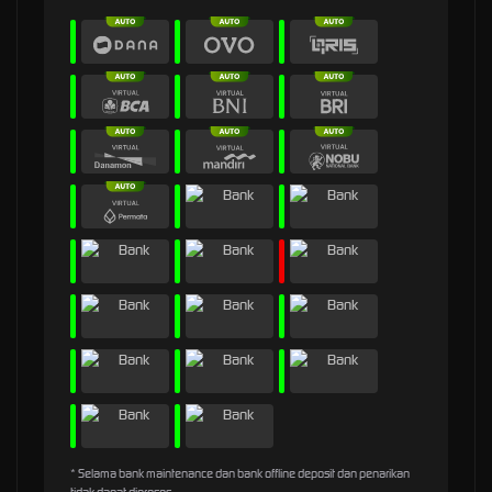
* Selama bank maintenance dan bank offline deposit dan penarikan