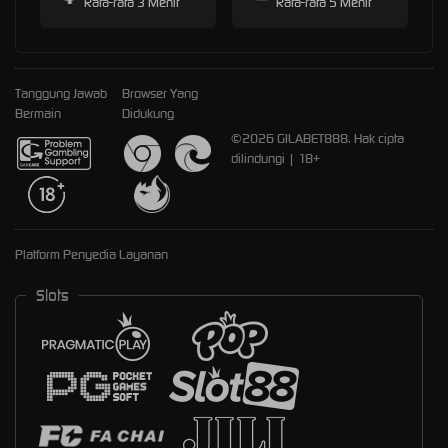
Rata-rata 3 Menit
Rata-rata 5 Menit
Tanggung Jawab
Browser Yang
Bermain
Didukung
©2026 GILABET888. Hak cipta
dilindungi | 18+
Platform Penyedia Layanan
Slots