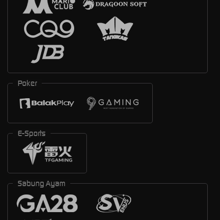
Poker
E-Sports
Sabung Ayam