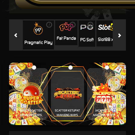
i
i
i
i
i
Facha
Fat Panda
Slot88 x PP
PG Soft
Pragmatic Play
SUPER SCATTER
SCATTER KETUPAT
JACKPOT 777
MAHJONG WAYS
MAHJONG WAYS
MAHJONG WAYS