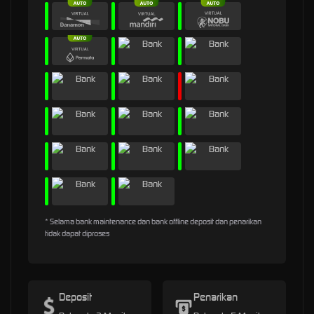
* Selama bank maintenance dan bank offline deposit dan penarikan
tidak dapat diproses
Deposit
Penarikan