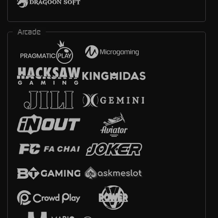
Arcade