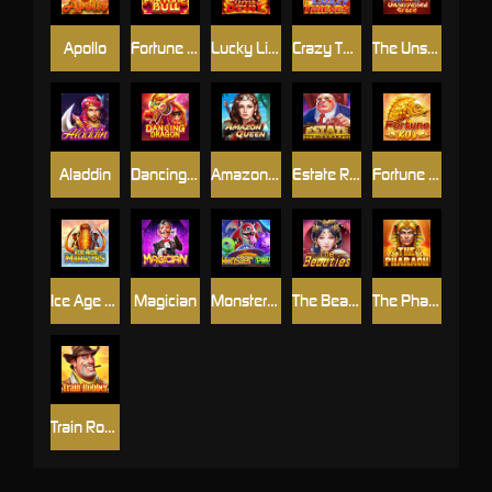
Apollo
Fortune Bull
Lucky Little Devil
Crazy Thieves
The Unsurpassed Grace
Aladdin
Dancing Dragon
Amazon Queen
Estate Rich Man
Fortune Koi
Ice Age Mammoths
Magician
Monster Pop
The Beauties
The Pharaoh
Train Robber