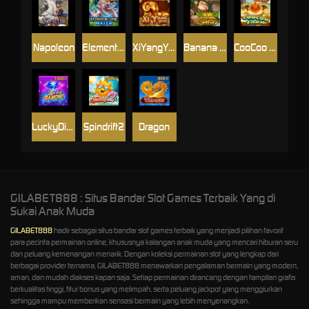
Napoleon
Elemental Link Water
XiYangYang
Banana Saga
CooCoo Farm
LuckyDiamond
Spindrift2
Dragon
GILABET888 : Situs Bandar Slot Games Terbaik Yang di
Sukai Anak Muda
GILABET888
hadir sebagai situs bandar slot games terbaik yang menjadi pilihan favorit
para pecinta permainan online, khususnya kalangan anak muda yang mencari hiburan seru
dan peluang kemenangan menarik. Dengan koleksi permainan slot yang lengkap dari
berbagai provider ternama, GILABET888 menawarkan pengalaman bermain yang modern,
aman, dan mudah diakses kapan saja. Setiap permainan dirancang dengan tampilan grafis
berkualitas tinggi, fitur bonus yang melimpah, serta peluang jackpot yang menggiurkan
sehingga mampu memberikan sensasi bermain yang lebih menyenangkan.