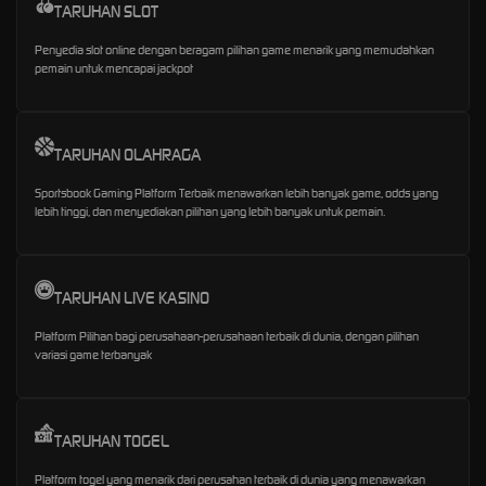
TARUHAN SLOT
Penyedia slot online dengan beragam pilihan game menarik yang memudahkan
pemain untuk mencapai jackpot
TARUHAN OLAHRAGA
Sportsbook Gaming Platform Terbaik menawarkan lebih banyak game, odds yang
lebih tinggi, dan menyediakan pilihan yang lebih banyak untuk pemain.
TARUHAN LIVE KASINO
Platform Pilihan bagi perusahaan-perusahaan terbaik di dunia, dengan pilihan
variasi game terbanyak
TARUHAN TOGEL
Platform togel yang menarik dari perusahan terbaik di dunia yang menawarkan