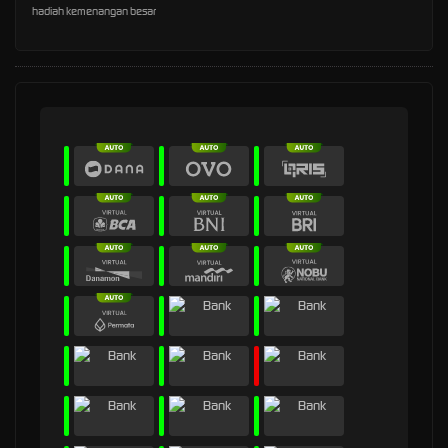
hadiah kemenangan besar