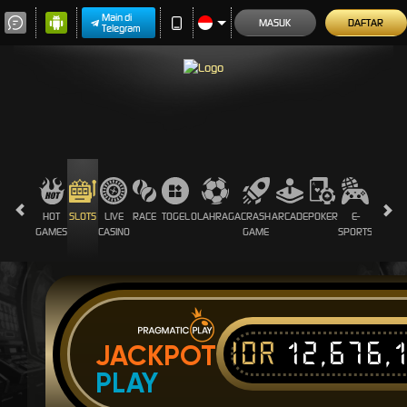
Main di
MASUK
DAFTAR
Telegram
HOT
SLOTS
LIVE
RACE
TOGEL
OLAHRAGA
CRASH
ARCADE
POKER
E-
SABUN
GAMES
CASINO
GAME
SPORTS
AYAM
IDR
12,676,
JACKPOT
PLAY