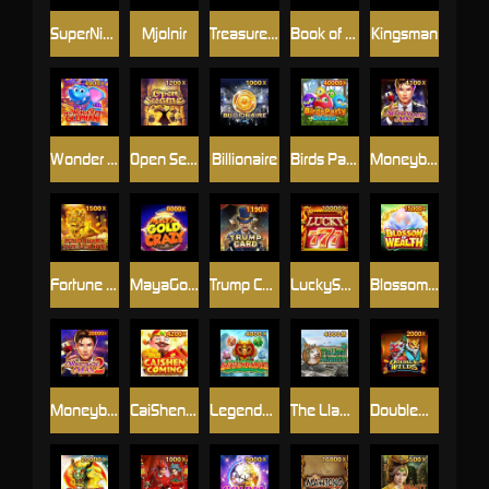
SuperNiubiDeluxe
Mjolnir
TreasureBowl
Book of Mystery
Kingsman
Wonder Elephant
Open Sesame
Billionaire
Birds Party Deluxe
Moneybags Man
Fortune Treasure
MayaGoldCrazy
Trump Card
LuckySeven
Blossom of Wealth
Moneybags Man 2
CaiShen Coming
Legendary5
The Llama Adventure
DoubleWilds