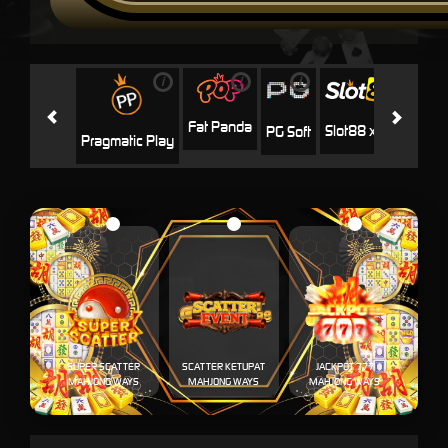
i
i
i
i
i
Facha
Fat Panda
Slot88 x PP
PG Soft
Pragmatic Play
SUPER SCATTER
SCATTER KETUPAT
JACKPOT 777
MAHJONG WAYS
MAHJONG WAYS
MAHJONG WAYS